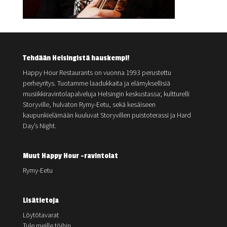
Tehdään Helsingistä hauskempi!
Happy Hour Restaurants on vuonna 1993 perustettu
perheyritys. Tuotamme laadukkaita ja elämyksellisiä
musiikkiravintolapalveluja Helsingin keskustassa; kultturelli
Storyville, hulvaton Rymy-Eetu, sekä kesäiseen
kaupunkielämään kuuluvat Storyvillen puistoterassi ja Hard
Day’s Night.
Muut Happy Hour -ravintolat
Rymy-Eetu
Lisätietoja
Löytötavarat
Tule meille töihin