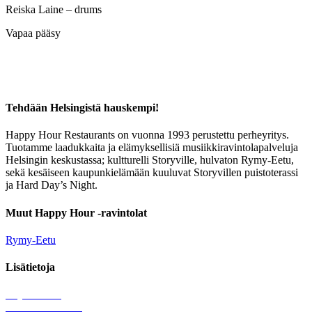
Reiska Laine – drums
Vapaa pääsy
Tehdään Helsingistä hauskempi!
Happy Hour Restaurants on vuonna 1993 perustettu perheyritys.
Tuotamme laadukkaita ja elämyksellisiä musiikkiravintolapalveluja
Helsingin keskustassa; kultturelli Storyville, hulvaton Rymy-Eetu,
sekä kesäiseen kaupunkielämään kuuluvat Storyvillen puistoterassi
ja Hard Day’s Night.
Muut Happy Hour -ravintolat
Rymy-Eetu
Lisätietoja
Löytötavarat
Tule meille töihin