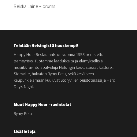
Reiska Laine – drums
Tehdään Helsingistä hauskempi!
Happy Hour Restaurants on vuonna 1993 perustettu
perheyritys. Tuotamme laadukkaita ja elämyksellisiä
musiikkiravintolapalveluja Helsingin keskustassa; kultturelli
Storyville, hulvaton Rymy-Eetu, sekä kesäiseen
kaupunkielämään kuuluvat Storyvillen puistoterassi ja Hard
Day’s Night.
Muut Happy Hour -ravintolat
Rymy-Eetu
Lisätietoja