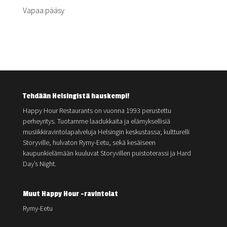
Vapaa pääsy
Tehdään Helsingistä hauskempi!
Happy Hour Restaurants on vuonna 1993 perustettu
perheyritys. Tuotamme laadukkaita ja elämyksellisiä
musiikkiravintolapalveluja Helsingin keskustassa; kultturelli
Storyville, hulvaton Rymy-Eetu, sekä kesäiseen
kaupunkielämään kuuluvat Storyvillen puistoterassi ja Hard
Day’s Night.
Muut Happy Hour -ravintolat
Rymy-Eetu