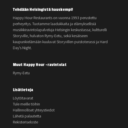
Tehdään Helsingistä hauskempi!
Happy Hour Restaurants on vuonna 1993 perustettu
perheyritys. Tuotamme laadukkaita ja elämyksellisiä
musiikkiravintolapalveluja Helsingin keskustassa; kultturelli
Storyville, hulvaton Rymy-Eetu, sekä kesäiseen
kaupunkielämään kuuluvat Storyvillen puistoterassi ja Hard
Day’s Night.
Muut Happy Hour -ravintolat
Rymy-Eetu
Lisätietoja
Löytötavarat
Tule meille töihin
Hallinnolliset yhteystiedot
Lähetä palautetta
Rekisteriseloste