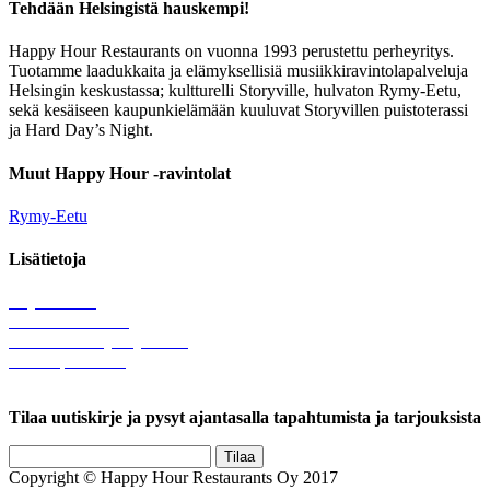
Tehdään Helsingistä hauskempi!
Happy Hour Restaurants on vuonna 1993 perustettu perheyritys.
Tuotamme laadukkaita ja elämyksellisiä musiikkiravintolapalveluja
Helsingin keskustassa; kultturelli Storyville, hulvaton Rymy-Eetu,
sekä kesäiseen kaupunkielämään kuuluvat Storyvillen puistoterassi
ja Hard Day’s Night.
Muut Happy Hour -ravintolat
Rymy-Eetu
Lisätietoja
Löytötavarat
Tule meille töihin
Hallinnolliset yhteystiedot
Lähetä palautetta
Rekisteriseloste
Tilaa uutiskirje ja pysyt ajantasalla tapahtumista ja tarjouksista
Copyright © Happy Hour Restaurants Oy 2017