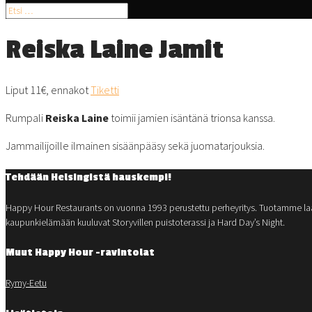
Reiska Laine Jamit
Liput 11€, ennakot
Tiketti
Rumpali
Reiska Laine
toimii jamien isäntänä trionsa kanssa.
Jammailijoille ilmainen sisäänpääsy sekä juomatarjouksia.
Tehdään Helsingistä hauskempi!
Happy Hour Restaurants on vuonna 1993 perustettu perheyritys. Tuotamme laaduk
kaupunkielämään kuuluvat Storyvillen puistoterassi ja Hard Day’s Night.
Muut Happy Hour -ravintolat
Rymy-Eetu