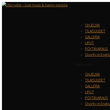
OHJELMA
TILAISUUDET
GALLERIA
LIPUT
PÖYTÄVARAUS
Shortly in Engli
Valitse sivu
OHJELMA
TILAISUUDET
GALLERIA
LIPUT
PÖYTÄVARAUS
Shortly in Engli