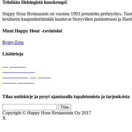
Tehdään Helsingistä hauskempi!
Happy Hour Restaurants on vuonna 1993 perustettu perheyritys. Tuotam
kesäiseen kaupunkielämään kuuluvat Storyvillen puistoterassi ja Hard
Muut Happy Hour -ravintolat
Rymy-Eetu
Lisätietoja
Löytötavarat
Tule meille töihin
Hallinnolliset yhteystiedot
Lähetä palautetta
Rekisteriseloste
Tilaa uutiskirje ja pysyt ajantasalla tapahtumista ja tarjouksista
Copyright © Happy Hour Restaurants Oy 2017
X