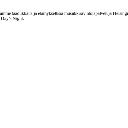
me laadukkaita ja elämyksellisiä musiikkiravintolapalveluja Helsingin
 Day’s Night.