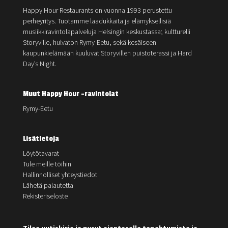
Happy Hour Restaurants on vuonna 1993 perustettu
perheyritys. Tuotamme laadukkaita ja elämyksellisiä
musiikkiravintolapalveluja Helsingin keskustassa; kultturelli
Storyville, hulvaton Rymy-Eetu, sekä kesäiseen
kaupunkielämään kuuluvat Storyvillen puistoterassi ja Hard
Day’s Night.
Muut Happy Hour -ravintolat
Rymy-Eetu
Lisätietoja
Löytötavarat
Tule meille töihin
Hallinnolliset yhteystiedot
Lähetä palautetta
Rekisteriseloste
Tilaa uutiskirje ja pysyt ajantasalla tapahtumista ja