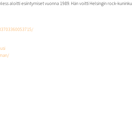
hless aloitti esiintymiset vuonna 1989. Hän voitti Helsingin rock-kunin
133703360053715/
usi
oman/