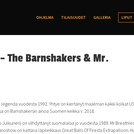
OHJELMA
TILAISUUDET
GALLERIA
LIPUT
g – The Barnshakers & Mr.
n legenda vuodesta 1992. Yhtye on kiertänyt maailman kaikki kolkat US
sä on Barnshakersin ainoa Suomen keikka v. 2018.
 Julkunen) on viihdyttänyt suomalaisia jo vuodesta 1989. Mr Breathles
ianoshow on kattava läpileikkaus Great Balls Of Firesta Extrapalloon. H