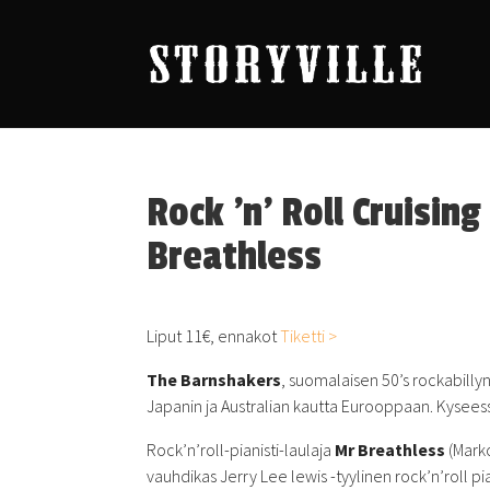
Rock ’n’ Roll Cruisin
Breathless
Liput 11€, ennakot
Tiketti >
The Barnshakers
, suomalaisen 50’s rockabilly
Japanin ja Australian kautta Eurooppaan. Kysees
Rock’n’roll-pianisti-laulaja
Mr Breathless
(Marko
vauhdikas Jerry Lee lewis -tyylinen rock’n’roll p