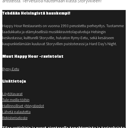
artisteista. Tervetuloa nauttimaan illasta Storyvilleen!
Tehdään Helsingistä hauskempi!
Happy Hour Restaurants on vuonna 1993 perustettu perheyritys. Tuotamme
laadukkaita ja elämyksellisiä musiikkiravintolapalveluja Helsingin
keskustassa; kultturelli Storyville, hulvaton Rymy-Eetu, sekä kesäiseen
kaupunkielämään kuuluvat Storyvillen puistoterassi ja Hard Day’s Night.
Muut Happy Hour -ravintolat
Rymy-Eetu
Lisätietoja
Löytötavarat
Tule meille töihin
Hallinnolliset yhteystiedot
Lähetä palautetta
Rekisteriseloste
Tilaa uutiskirje ja pysyt ajantasalla tapahtumista ja tarjouksista