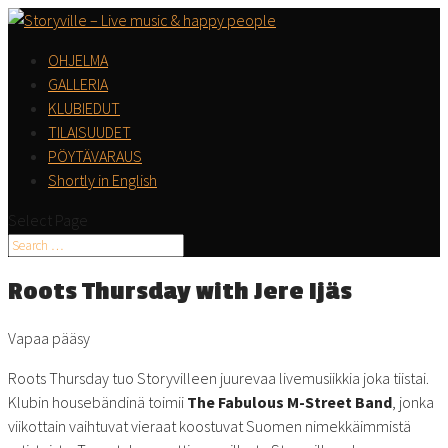
OHJELMA
GALLERIA
KLUBIEDUT
TILAISUUDET
PÖYTÄVARAUS
Shortly in English
Select Page
Roots Thursday with Jere Ijäs
Vapaa pääsy
Roots Thursday tuo Storyvilleen juurevaa livemusiikkia joka tiistai.
Klubin housebändinä toimii
The Fabulous M-Street Band
, jonka
viikottain vaihtuvat vieraat koostuvat Suomen nimekkäimmistä