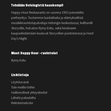
Tehdään Helsingistä hauskempi!
Happy Hour Restaurants on vuonna 1993 perustettu
perheyritys. Tuotamme laadukkaita ja elämyksellisiä
musiikkiravintolapalveluja Helsingin keskustassa; kultturelli
Storyville, hulvaton Rymy-Eetu, sekä kesäiseen
kaupunkielämään kuuluvat Storyvillen puistoterassi ja Hard
Day’s Night.
Muut Happy Hour -ravintolat
Rymy-Eetu
Lisätietoja
Löytötavarat
Tule meille töihin
Hallinnolliset yhteystiedot
Lähetä palautetta
Rekisteriseloste