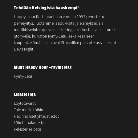
Tehdään Helsingistä hauskempi!
Happy Hour Restaurants on vuonna 1993 perustettu
perheyritys. Tuotamme laadukkaita ja elämyksellisiä
musiikkiravintolapalveluja Helsingin keskustassa; kultturelli
Storyville, hulvaton Rymy-Eetu, sekä kesäiseen
kaupunkielämään kuuluvat Storyvillen puistoterassi ja Hard
Day’s Night.
Muut Happy Hour -ravintolat
Rymy-Eetu
Lisätietoja
Löytötavarat
Tule meille töihin
Hallinnolliset yhteystiedot
Lähetä palautetta
Rekisteriseloste