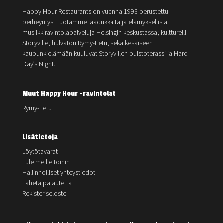
Happy Hour Restaurants on vuonna 1993 perustettu
perheyritys. Tuotamme laadukkaita ja elämyksellisiä
musiikkiravintolapalveluja Helsingin keskustassa; kultturelli
Storyville, hulvaton Rymy-Eetu, sekä kesäiseen
kaupunkielämään kuuluvat Storyvillen puistoterassi ja Hard
Day’s Night.
Muut Happy Hour -ravintolat
Rymy-Eetu
Lisätietoja
Löytötavarat
Tule meille töihin
Hallinnolliset yhteystiedot
Lähetä palautetta
Rekisteriseloste