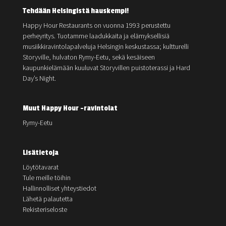
Tehdään Helsingistä hauskempi!
Happy Hour Restaurants on vuonna 1993 perustettu
perheyritys. Tuotamme laadukkaita ja elämyksellisiä
musiikkiravintolapalveluja Helsingin keskustassa; kultturelli
Storyville, hulvaton Rymy-Eetu, sekä kesäiseen
kaupunkielämään kuuluvat Storyvillen puistoterassi ja Hard
Day’s Night.
Muut Happy Hour -ravintolat
Rymy-Eetu
Lisätietoja
Löytötavarat
Tule meille töihin
Hallinnolliset yhteystiedot
Lähetä palautetta
Rekisteriseloste