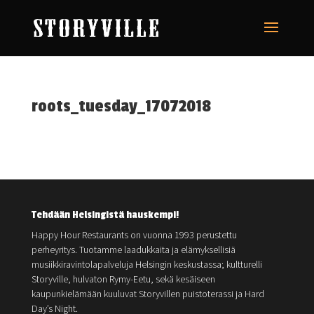
roots_tuesday_17072018
Tehdään Helsingistä hauskempi!
Happy Hour Restaurants on vuonna 1993 perustettu
perheyritys. Tuotamme laadukkaita ja elämyksellisiä
musiikkiravintolapalveluja Helsingin keskustassa; kultturelli
Storyville, hulvaton Rymy-Eetu, sekä kesäiseen
kaupunkielämään kuuluvat Storyvillen puistoterassi ja Hard
Day’s Night.