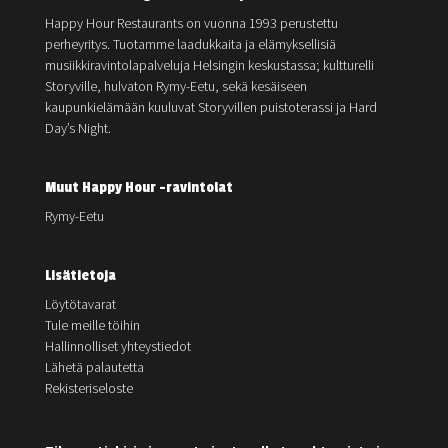
Happy Hour Restaurants on vuonna 1993 perustettu
perheyritys. Tuotamme laadukkaita ja elämyksellisiä
musiikkiravintolapalveluja Helsingin keskustassa; kultturelli
Storyville, hulvaton Rymy-Eetu, sekä kesäiseen
kaupunkielämään kuuluvat Storyvillen puistoterassi ja Hard
Day’s Night.
Muut Happy Hour -ravintolat
Rymy-Eetu
Lisätietoja
Löytötavarat
Tule meille töihin
Hallinnolliset yhteystiedot
Lähetä palautetta
Rekisteriseloste