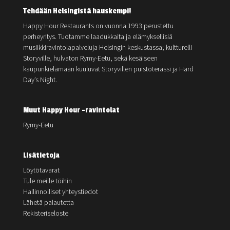
Tehdään Helsingistä hauskempi!
Happy Hour Restaurants on vuonna 1993 perustettu
perheyritys. Tuotamme laadukkaita ja elämyksellisiä
musiikkiravintolapalveluja Helsingin keskustassa; kultturelli
Storyville, hulvaton Rymy-Eetu, sekä kesäiseen
kaupunkielämään kuuluvat Storyvillen puistoterassi ja Hard
Day’s Night.
Muut Happy Hour -ravintolat
Rymy-Eetu
Lisätietoja
Löytötavarat
Tule meille töihin
Hallinnolliset yhteystiedot
Lähetä palautetta
Rekisteriseloste