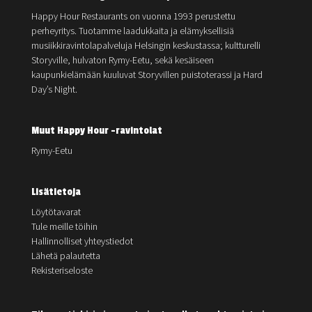
Happy Hour Restaurants on vuonna 1993 perustettu
perheyritys. Tuotamme laadukkaita ja elämyksellisiä
musiikkiravintolapalveluja Helsingin keskustassa; kultturelli
Storyville, hulvaton Rymy-Eetu, sekä kesäiseen
kaupunkielämään kuuluvat Storyvillen puistoterassi ja Hard
Day’s Night.
Muut Happy Hour -ravintolat
Rymy-Eetu
Lisätietoja
Löytötavarat
Tule meille töihin
Hallinnolliset yhteystiedot
Lähetä palautetta
Rekisteriseloste