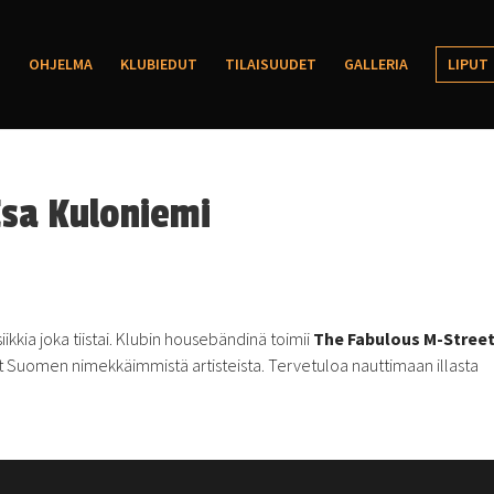
OHJELMA
KLUBIEDUT
TILAISUUDET
GALLERIA
LIPUT
Esa Kuloniemi
kkia joka tiistai. Klubin housebändinä toimii
The Fabulous M-Stree
vat Suomen nimekkäimmistä artisteista. Tervetuloa nauttimaan illasta