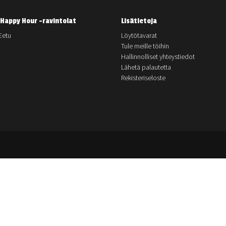
Happy Hour -ravintolat
Lisätietoja
Eetu
Löytötavarat
Tule meille töihin
Hallinnolliset yhteystiedot
Lähetä palautetta
Rekisteriseloste