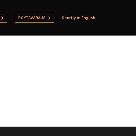
PÖYTÄVARAUS
Shortly in English
t