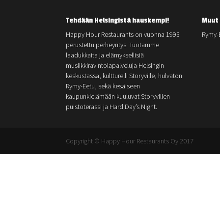
Tehdään Helsingistä hauskempi!
Muut 
Happy Hour Restaurants on vuonna 1993
Rymy-
perustettu perheyritys. Tuotamme
laadukkaita ja elämyksellisiä
musiikkiravintolapalveluja Helsingin
keskustassa; kultturelli Storyville, hulvaton
Rymy-Eetu, sekä kesäiseen
kaupunkielämään kuuluvat Storyvillen
puistoterassi ja Hard Day’s Night.
Copyright © Happy Hour Restaurants Oy 2017