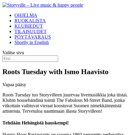
OHJELMA
RUOKALISTA
KLUBIEDUT
TILAISUUDET
PÖYTÄVARAUS
Shortly in English
Valitse sivu
Roots Tuesday with Ismo Haavisto
Vapaa pääsy
Roots Tuesday tuo Storyvilleen juurevaa livemusiikkia joka tiistai.
Klubin housebändinä toimii The Fabulous M-Street Band, jonka
viikottain vaihtuvat vieraat koostuvat Suomen nimekkäimmistä
artisteista. Tervetuloa nauttimaan illasta Storyvilleen!
Tehdään Helsingistä hauskempi!
Happy Hour Restaurants on vuonna 1993 perustettu perheyritys.