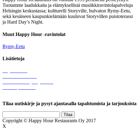
Tuotamme laadukkaita ja elämyksellisiä musiikkiravintolapalveluja
Helsingin keskustassa; kultturelli Storyville, hulvaton Rymy-Eetu,
sekä kesäiseen kaupunkielämään kuuluvat Storyvillen puistoterassi
ja Hard Day’s Night.
Muut Happy Hour -ravintolat
Rymy-Eetu
Lisätietoja
Löytötavarat
Tule meille töihin
Hallinnolliset yhteystiedot
Lähetä palautetta
Rekisteriseloste
Tilaa uutiskirje ja pysyt ajantasalla tapahtumista ja tarjouksista
Copyright © Happy Hour Restaurants Oy 2017
X