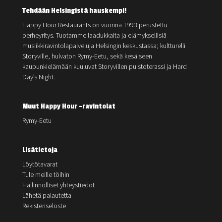
Tehdään Helsingistä hauskempi!
Happy Hour Restaurants on vuonna 1993 perustettu
perheyritys. Tuotamme laadukkaita ja elämyksellisiä
musiikkiravintolapalveluja Helsingin keskustassa; kultturelli
Storyville, hulvaton Rymy-Eetu, sekä kesäiseen
kaupunkielämään kuuluvat Storyvillen puistoterassi ja Hard
Day’s Night.
Muut Happy Hour -ravintolat
Rymy-Eetu
Lisätietoja
Löytötavarat
Tule meille töihin
Hallinnolliset yhteystiedot
Lähetä palautetta
Rekisteriseloste