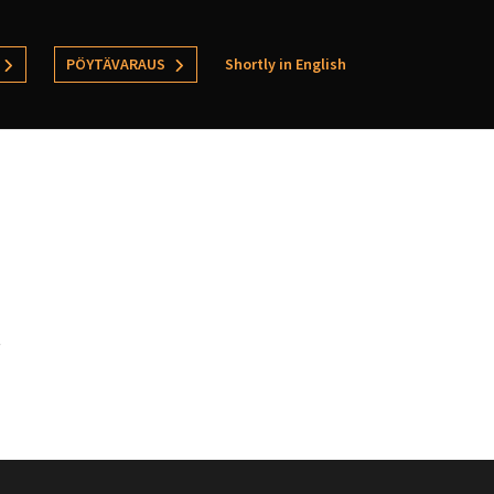
PÖYTÄVARAUS
Shortly in English
t