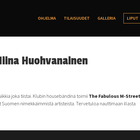
OHJELMA
TILAISUUDET
GALLERIA
LIPUT
Niina Huohvanainen
kkia joka tiistai. Klubin housebändinä toimii
The Fabulous M-Stree
vat Suomen nimekkäimmistä artisteista. Tervetuloa nauttimaan illasta