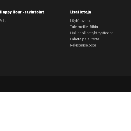
Happy Hour -ravintolat
Lisätietoja
Eetu
Löytötavarat
Tule meille töihin
Hallinnolliset yhteystiedot
Lähetä palautetta
Rekisteriseloste