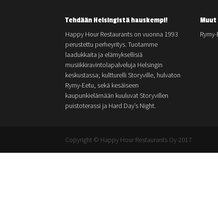
Tehdään Helsingistä hauskempi!
Muut 
Happy Hour Restaurants on vuonna 1993
Rymy-
perustettu perheyritys. Tuotamme
laadukkaita ja elämyksellisiä
musiikkiravintolapalveluja Helsingin
keskustassa; kultturelli Storyville, hulvaton
Rymy-Eetu, sekä kesäiseen
kaupunkielämään kuuluvat Storyvillen
puistoterassi ja Hard Day’s Night.
Copyright © Happy Hour Restaurants Oy 2017