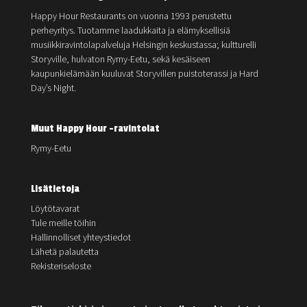
Happy Hour Restaurants on vuonna 1993 perustettu
perheyritys. Tuotamme laadukkaita ja elämyksellisiä
musiikkiravintolapalveluja Helsingin keskustassa; kultturelli
Storyville, hulvaton Rymy-Eetu, sekä kesäiseen
kaupunkielämään kuuluvat Storyvillen puistoterassi ja Hard
Day’s Night.
Muut Happy Hour -ravintolat
Rymy-Eetu
Lisätietoja
Löytötavarat
Tule meille töihin
Hallinnolliset yhteystiedot
Lähetä palautetta
Rekisteriseloste