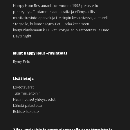
Happy Hour Restaurants on vuonna 1993 perustettu
perheyritys. Tuotamme laadukkaita ja elämyksellisiä
musiikkiravintolapalveluja Helsingin keskustassa; kultturelli
Storyville, hulvaton Rymy-Eetu, sekä kesäiseen
kaupunkielämään kuuluvat Storyvillen puistoterassi ja Hard
Day’s Night.
Muut Happy Hour -ravintolat
Rymy-Eetu
Lisätietoja
Löytötavarat
Tule meille töihin
Hallinnolliset yhteystiedot
Lähetä palautetta
Rekisteriseloste
Tilaa uutiskirje ja pysyt ajantasalla tapahtumista ja