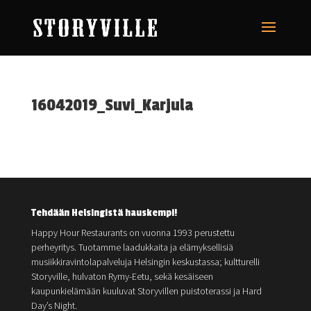
16042019_Suvi_Karjula
Tehdään Helsingistä hauskempi!
Happy Hour Restaurants on vuonna 1993 perustettu
perheyritys. Tuotamme laadukkaita ja elämyksellisiä
musiikkiravintolapalveluja Helsingin keskustassa; kultturelli
Storyville, hulvaton Rymy-Eetu, sekä kesäiseen
kaupunkielämään kuuluvat Storyvillen puistoterassi ja Hard
Day’s Night.