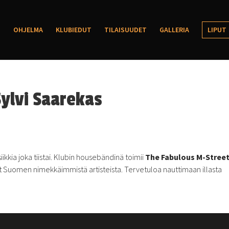
OHJELMA
KLUBIEDUT
TILAISUUDET
GALLERIA
LIPUT
ylvi Saarekas
kkia joka tiistai. Klubin housebändinä toimii
The Fabulous M-Stree
vat Suomen nimekkäimmistä artisteista. Tervetuloa nauttimaan illasta