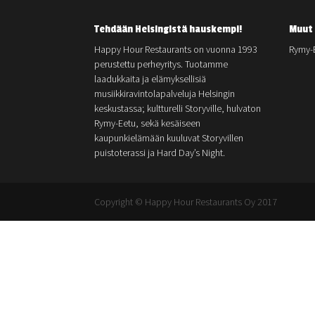
Tehdään Helsingistä hauskempi!
Muut 
Happy Hour Restaurants on vuonna 1993
Rymy-
perustettu perheyritys. Tuotamme
laadukkaita ja elämyksellisiä
musiikkiravintolapalveluja Helsingin
keskustassa; kultturelli Storyville, hulvaton
Rymy-Eetu, sekä kesäiseen
kaupunkielämään kuuluvat Storyvillen
puistoterassi ja Hard Day’s Night.
Copyright © Happy Hour Restaurants Oy 2017