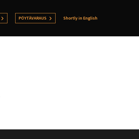
PÖYTÄVARAUS
Shortly in English
t