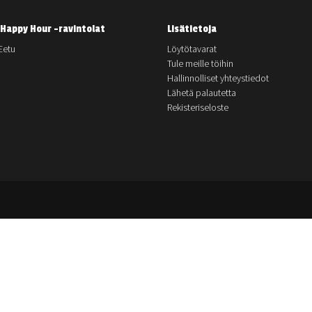
Happy Hour -ravintolat
Lisätietoja
Eetu
Löytötavarat
Tule meille töihin
Hallinnolliset yhteystiedot
Lähetä palautetta
Rekisteriseloste