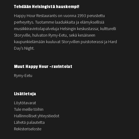
Tehdään Helsingistä hauskempi!
Happy Hour Restaurants on vuonna 1993 perustettu
perheyritys. Tuotamme laadukkaita ja elämyksellisiä
musiikkiravintolapalveluja Helsingin keskustassa; kultturelli
Storyville, hulvaton Rymy-Eetu, sekä kesäiseen
kaupunkielämään kuuluvat Storyvillen puistoterassi ja Hard
Day’s Night.
Muut Happy Hour -ravintolat
Rymy-Eetu
Lisätietoja
Löytötavarat
Tule meille töihin
Hallinnolliset yhteystiedot
Lähetä palautetta
Rekisteriseloste