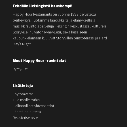
Tehdään Helsingistä hauskempi!
Happy Hour Restaurants on vuonna 1993 perustettu
perheyritys. Tuotamme laadukkaita ja elämyksellisiä
musiikkiravintolapalveluja Helsingin keskustassa; kultturelli
Storyville, hulvaton Rymy-Eetu, sekä kesäiseen
kaupunkielämään kuuluvat Storyvillen puistoterassi ja Hard
Day’s Night.
Muut Happy Hour -ravintolat
Rymy-Eetu
Lisätietoja
Löytötavarat
Tule meille töihin
Hallinnolliset yhteystiedot
Lähetä palautetta
Rekisteriseloste