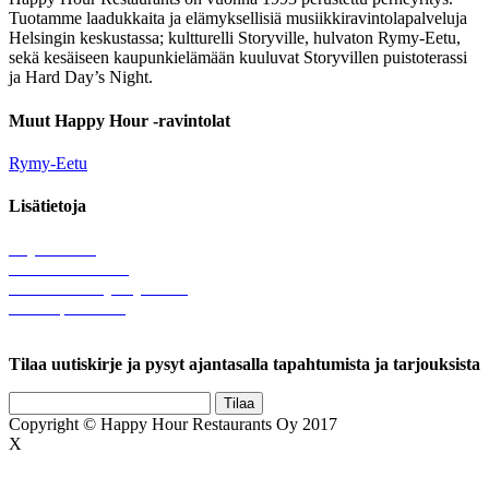
Tuotamme laadukkaita ja elämyksellisiä musiikkiravintolapalveluja
Helsingin keskustassa; kultturelli Storyville, hulvaton Rymy-Eetu,
sekä kesäiseen kaupunkielämään kuuluvat Storyvillen puistoterassi
ja Hard Day’s Night.
Muut Happy Hour -ravintolat
Rymy-Eetu
Lisätietoja
Löytötavarat
Tule meille töihin
Hallinnolliset yhteystiedot
Lähetä palautetta
Rekisteriseloste
Tilaa uutiskirje ja pysyt ajantasalla tapahtumista ja tarjouksista
Copyright © Happy Hour Restaurants Oy 2017
X