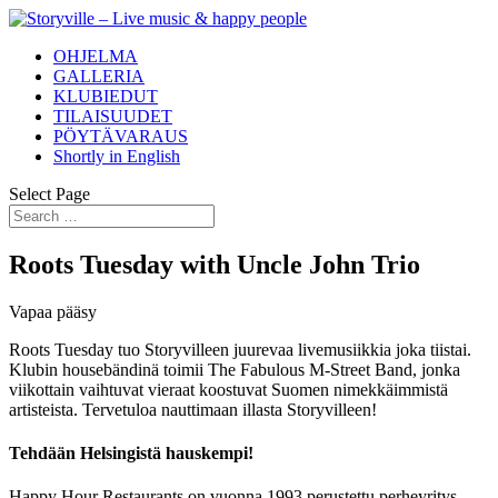
OHJELMA
GALLERIA
KLUBIEDUT
TILAISUUDET
PÖYTÄVARAUS
Shortly in English
Select Page
Roots Tuesday with Uncle John Trio
Vapaa pääsy
Roots Tuesday tuo Storyvilleen juurevaa livemusiikkia joka tiistai.
Klubin housebändinä toimii The Fabulous M-Street Band, jonka
viikottain vaihtuvat vieraat koostuvat Suomen nimekkäimmistä
artisteista. Tervetuloa nauttimaan illasta Storyvilleen!
Tehdään Helsingistä hauskempi!
Happy Hour Restaurants on vuonna 1993 perustettu perheyritys.