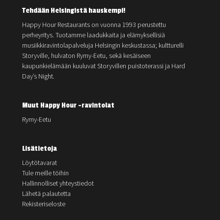
Tehdään Helsingistä hauskempi!
Happy Hour Restaurants on vuonna 1993 perustettu
perheyritys. Tuotamme laadukkaita ja elämyksellisiä
musiikkiravintolapalveluja Helsingin keskustassa; kultturelli
Storyville, hulvaton Rymy-Eetu, sekä kesäiseen
kaupunkielämään kuuluvat Storyvillen puistoterassi ja Hard
Day’s Night.
Muut Happy Hour -ravintolat
Rymy-Eetu
Lisätietoja
Löytötavarat
Tule meille töihin
Hallinnolliset yhteystiedot
Lähetä palautetta
Rekisteriseloste