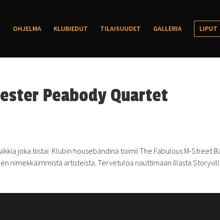
OHJELMA
KLUBIEDUT
TILAISUUDET
GALLERIA
LIPUT
Lester Peabody Quartet
ikkia joka tiistai. Klubin housebändinä toimii The Fabulous M-Street B
men nimekkäimmistä artisteista. Tervetuloa nauttimaan illasta Storyvil