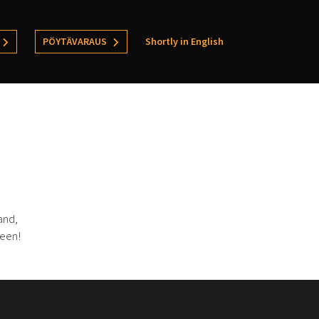
PÖYTÄVARAUS
Shortly in English
and,
leen!