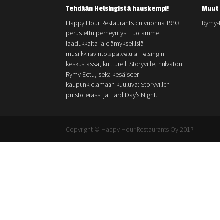
Tehdään Helsingistä hauskempi!
Muut 
Happy Hour Restaurants on vuonna 1993
Rymy-
perustettu perheyritys. Tuotamme
laadukkaita ja elämyksellisiä
musiikkiravintolapalveluja Helsingin
keskustassa; kultturelli Storyville, hulvaton
Rymy-Eetu, sekä kesäiseen
kaupunkielämään kuuluvat Storyvillen
puistoterassi ja Hard Day’s Night.
Copyright © Happy Hour Restaurants Oy 2017