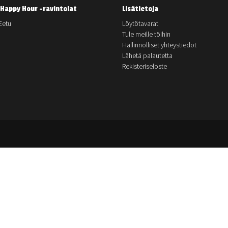
Happy Hour -ravintolat
Lisätietoja
Eetu
Löytötavarat
Tule meille töihin
Hallinnolliset yhteystiedot
Lähetä palautetta
Rekisteriseloste