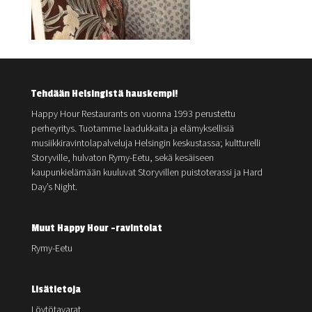
Tehdään Helsingistä hauskempi!
Happy Hour Restaurants on vuonna 1993 perustettu
perheyritys. Tuotamme laadukkaita ja elämyksellisiä
musiikkiravintolapalveluja Helsingin keskustassa; kultturelli
Storyville, hulvaton Rymy-Eetu, sekä kesäiseen
kaupunkielämään kuuluvat Storyvillen puistoterassi ja Hard
Day’s Night.
Muut Happy Hour -ravintolat
Rymy-Eetu
Lisätietoja
Löytötavarat