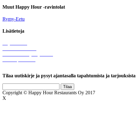
Muut Happy Hour -ravintolat
Rymy-Eetu
Lisätietoja
Löytötavarat
Tule meille töihin
Hallinnolliset yhteystiedot
Lähetä palautetta
Rekisteriseloste
Tilaa uutiskirje ja pysyt ajantasalla tapahtumista ja tarjouksista
Copyright © Happy Hour Restaurants Oy 2017
X