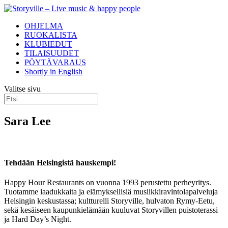
OHJELMA
RUOKALISTA
KLUBIEDUT
TILAISUUDET
PÖYTÄVARAUS
Shortly in English
Valitse sivu
Sara Lee
Tehdään Helsingistä hauskempi!
Happy Hour Restaurants on vuonna 1993 perustettu perheyritys.
Tuotamme laadukkaita ja elämyksellisiä musiikkiravintolapalveluja
Helsingin keskustassa; kultturelli Storyville, hulvaton Rymy-Eetu,
sekä kesäiseen kaupunkielämään kuuluvat Storyvillen puistoterassi
ja Hard Day’s Night.