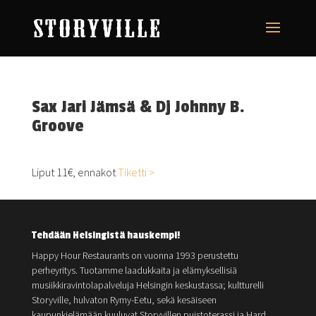
Sax Jari Jämsä & Dj Johnny B.
Groove
Liput 11€, ennakot
Tiketti >
Tehdään Helsingistä hauskempi!
Happy Hour Restaurants on vuonna 1993 perustettu
perheyritys. Tuotamme laadukkaita ja elämyksellisiä
musiikkiravintolapalveluja Helsingin keskustassa; kultturelli
Storyville, hulvaton Rymy-Eetu, sekä kesäiseen
kaupunkielämään kuuluvat Storyvillen puistoterassi ja Hard