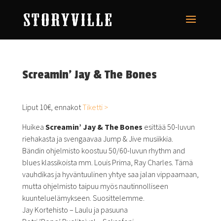
Screamin’ Jay & The Bones
Liput 10€, ennakot
Tiketti >
Huikea
Screamin’ Jay & The Bones
esittää 50-luvun
riehakasta ja svengaavaa Jump & Jive musiikkia.
Bändin ohjelmisto koostuu 50/60-luvun rhythm and
blues klassikoista mm. Louis Prima, Ray Charles. Tämä
vauhdikas ja hyväntuulinen yhtye saa jalan vippaamaan,
mutta ohjelmisto taipuu myös nautinnolliseen
kuunteluelämykseen. Suosittelemme.
Jay Kortehisto – Laulu ja pasuuna