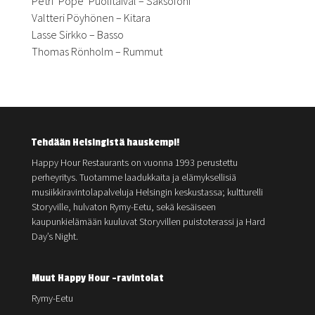
Petri ’Pope’ Puolitaival – Saksofoni
Valtteri Pöyhönen – Kitara
Lasse Sirkko – Basso
Thomas Rönholm – Rummut
Tehdään Helsingistä hauskempi!
Happy Hour Restaurants on vuonna 1993 perustettu
perheyritys. Tuotamme laadukkaita ja elämyksellisiä
musiikkiravintolapalveluja Helsingin keskustassa; kultturelli
Storyville, hulvaton Rymy-Eetu, sekä kesäiseen
kaupunkielämään kuuluvat Storyvillen puistoterassi ja Hard
Day’s Night.
Muut Happy Hour -ravintolat
Rymy-Eetu