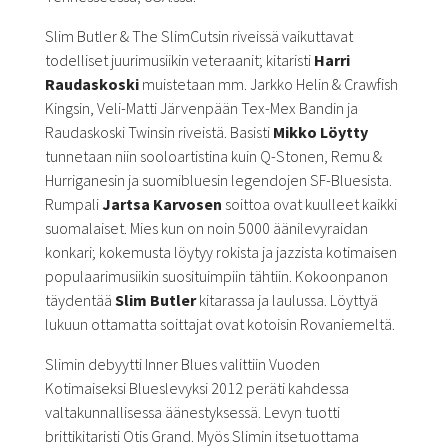
Slim Butler & The SlimCutsin riveissä vaikuttavat
todelliset juurimusiikin veteraanit; kitaristi
Harri
Raudaskoski
muistetaan mm. Jarkko Helin & Crawfish
Kingsin, Veli-Matti Järvenpään Tex-Mex Bandin ja
Raudaskoski Twinsin riveistä. Basisti
Mikko Löytty
tunnetaan niin sooloartistina kuin Q-Stonen, Remu &
Hurriganesin ja suomibluesin legendojen SF-Bluesista.
Rumpali
Jartsa Karvosen
soittoa ovat kuulleet kaikki
suomalaiset. Mies kun on noin 5000 äänilevyraidan
konkari; kokemusta löytyy rokista ja jazzista kotimaisen
populaarimusiikin suosituimpiin tähtiin. Kokoonpanon
täydentää
Slim Butler
kitarassa ja laulussa. Löyttyä
lukuun ottamatta soittajat ovat kotoisin Rovaniemeltä.
Slimin debyytti Inner Blues valittiin Vuoden
Kotimaiseksi Blueslevyksi 2012 peräti kahdessa
valtakunnallisessa äänestyksessä. Levyn tuotti
brittikitaristi Otis Grand. Myös Slimin itsetuottama