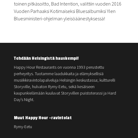
toinen pitkäsoitto, Bad Intention, valittiin vuoden 2016
Vuoden Parhaaksi Kotimaiseksi Bluesalbumiksi Ylen
Bluesministeri-ohjelman yleisöäänestyksessä!
Tehdään Helsingistä hauskempi!
Happy Hour Restaurants on vuonna 1993 perustettu
perheyritys. Tuotamme laadukkaita ja elämyksellisiä
musiikkiravintolapalveluja Helsingin keskustassa; kultturelli
Storyville, hulvaton Rymy-Eetu, sekä kesäiseen
kaupunkielämään kuuluvat Storyvillen puistoterassi ja Hard
Day’s Night.
Muut Happy Hour -ravintolat
Rymy-Eetu