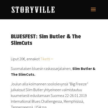
BLUESFEST: Sim Butler & The
SlimCuts
Liput 20€, ennakot
Tiketti >
Suomalaisen bluesin raskassarjalainen,
Slim Butler &
The SlimCuts.
Joulun alla kolmannen soololevynsä ”Big Freeze”
julkaissut Slim Butler yhtyeineen valmistautuu
kuumeisesti edustamaan Suomea 22-26.01.2019
International Blues Challengessa, Memphisissä,
Tennesseessä, USA:ssa.