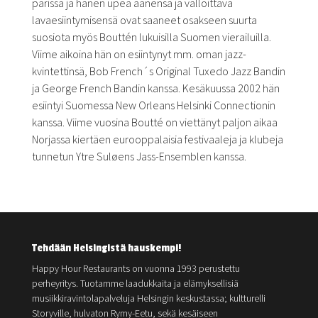
parissa ja hänen upea äänensä ja valloittava
lavaesiintymisensä ovat saaneet osakseen suurta
suosiota myös Bouttén lukuisilla Suomen vierailuilla.
Viime aikoina hän on esiintynyt mm. oman jazz-
kvintettinsä, Bob French´s Original Tuxedo Jazz Bandin
ja George French Bandin kanssa. Kesäkuussa 2002 hän
esiintyi Suomessa New Orleans Helsinki Connectionin
kanssa. Viime vuosina Boutté on viettänyt paljon aikaa
Norjassa kiertäen eurooppalaisia festivaaleja ja klubeja
tunnetun Ytre Suløens Jass-Ensemblen kanssa.
Tehdään Helsingistä hauskempi!
Happy Hour Restaurants on vuonna 1993 perustettu
perheyritys. Tuotamme laadukkaita ja elämyksellisiä
musiikkiravintolapalveluja Helsingin keskustassa; kultturelli
Storyville, hulvaton Rymy-Eetu, sekä kesäiseen