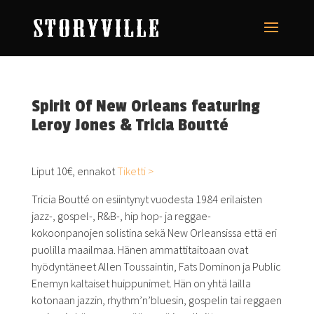
Spirit Of New Orleans featuring
Leroy Jones & Tricia Boutté
Liput 10€, ennakot
Tiketti >
Tricia Boutté on esiintynyt vuodesta 1984 erilaisten
jazz-, gospel-, R&B-, hip hop- ja reggae-
kokoonpanojen solistina sekä New Orleansissa että eri
puolilla maailmaa. Hänen ammattitaitoaan ovat
hyödyntäneet Allen Toussaintin, Fats Dominon ja Public
Enemyn kaltaiset huippunimet. Hän on yhtä lailla
kotonaan jazzin, rhythm’n’bluesin, gospelin tai reggaen