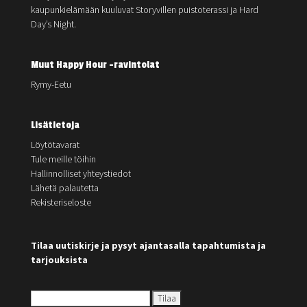
kaupunkielämään kuuluvat Storyvillen puistoterassi ja Hard
Day’s Night.
Muut Happy Hour -ravintolat
Rymy-Eetu
Lisätietoja
Löytötavarat
Tule meille töihin
Hallinnolliset yhteystiedot
Lähetä palautetta
Rekisteriseloste
Tilaa uutiskirje ja pysyt ajantasalla tapahtumista ja
tarjouksista