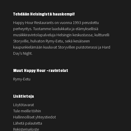
Tehdään Helsingistä hauskempi!
Happy Hour Restaurants on vuonna 1993 perustettu
perheyritys. Tuotamme laadukkaita ja elämyksellisiä
musiikkiravintolapalveluja Helsingin keskustassa; kultturelli
Storyville, hulvaton Rymy-Eetu, sekä kesäiseen
kaupunkielämään kuuluvat Storyvillen puistoterassi ja Hard
Day’s Night.
Muut Happy Hour -ravintolat
Rymy-Eetu
Lisätietoja
Löytötavarat
Tule meille töihin
Hallinnolliset yhteystiedot
Lähetä palautetta
Rekisteriseloste