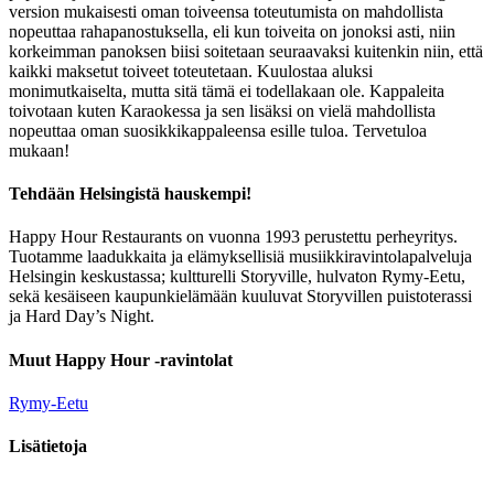
version mukaisesti oman toiveensa toteutumista on mahdollista
nopeuttaa rahapanostuksella, eli kun toiveita on jonoksi asti, niin
korkeimman panoksen biisi soitetaan seuraavaksi kuitenkin niin, että
kaikki maksetut toiveet toteutetaan. Kuulostaa aluksi
monimutkaiselta, mutta sitä tämä ei todellakaan ole. Kappaleita
toivotaan kuten Karaokessa ja sen lisäksi on vielä mahdollista
nopeuttaa oman suosikkikappaleensa esille tuloa. Tervetuloa
mukaan!
Tehdään Helsingistä hauskempi!
Happy Hour Restaurants on vuonna 1993 perustettu perheyritys.
Tuotamme laadukkaita ja elämyksellisiä musiikkiravintolapalveluja
Helsingin keskustassa; kultturelli Storyville, hulvaton Rymy-Eetu,
sekä kesäiseen kaupunkielämään kuuluvat Storyvillen puistoterassi
ja Hard Day’s Night.
Muut Happy Hour -ravintolat
Rymy-Eetu
Lisätietoja
Löytötavarat