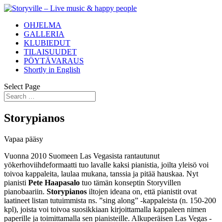
OHJELMA
GALLERIA
KLUBIEDUT
TILAISUUDET
PÖYTÄVARAUS
Shortly in English
Select Page
Storypianos
Vapaa pääsy
Vuonna 2010 Suomeen Las Vegasista rantautunut
yökerhoviihdeformaatti tuo lavalle kaksi pianistia, joilta yleisö voi
toivoa kappaleita, laulaa mukana, tanssia ja pitää hauskaa. Nyt
pianisti
Pete Haapasalo
tuo tämän konseptin Storyvillen
pianobaariin.
Storypianos
iltojen ideana on, että pianistit ovat
laatineet listan tutuimmista ns. ”sing along” -kappaleista (n. 150-200
kpl), joista voi toivoa suosikkiaan kirjoittamalla kappaleen nimen
paperille ja toimittamalla sen pianisteille. Alkuperäisen Las Vegas -