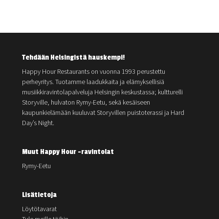
Tehdään Helsingistä hauskempi!
Happy Hour Restaurants on vuonna 1993 perustettu
perheyritys. Tuotamme laadukkaita ja elämyksellisiä
musiikkiravintolapalveluja Helsingin keskustassa; kultturelli
Storyville, hulvaton Rymy-Eetu, sekä kesäiseen
kaupunkielämään kuuluvat Storyvillen puistoterassi ja Hard
Day’s Night.
Muut Happy Hour -ravintolat
Rymy-Eetu
Lisätietoja
Löytötavarat