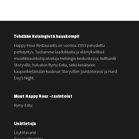
Tehdään Helsingistä hauskempi!
Happy Hour Restaurants on vuonna 1993 perustettu
perheyritys. Tuotamme laadukkaita ja elämyksellisiä
musiikkiravintolapalveluja Helsingin keskustassa; kultturelli
Storyville, hulvaton Rymy-Eetu, sekä kesäiseen
kaupunkielämään kuuluvat Storyvillen puistoterassi ja Hard
Day’s Night.
Muut Happy Hour -ravintolat
Rymy-Eetu
Lisätietoja
Löytötavarat