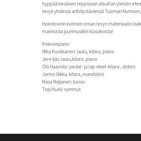
hyppää kesäisen leppoisan alkuillan yleisön ete
levyä yhdessä artistiystäviensä Tuomari Nurmion,
Hoedownin kolmen oman levyn materiaalin lisäksi 
mainioista juurimusiikin klassikoista!
Kokoonpano:
Mika Kuokkanen: laulu, kitara, piano
Jere Ijäs: laulu,kitara, piano
Olli Haavisto: pedal- ja lap steel-kitara , dobro
Jarmo Nikku: kitara, mandoliini
Masa Maijanen: basso
Topi Kurki: rummut