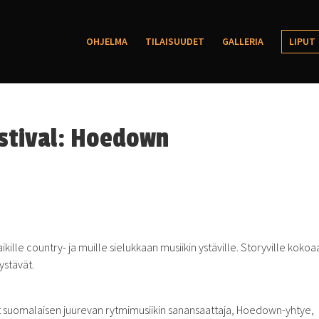
OHJELMA
TILAISUUDET
GALLERIA
LIPUT
estival: Hoedown
ille country- ja muille sielukkaan musiikin ystäville. Storyville kokoa
ystävät.
 suomalaisen juurevan rytmimusiikin sanansaattaja, Hoedown-yhtye,