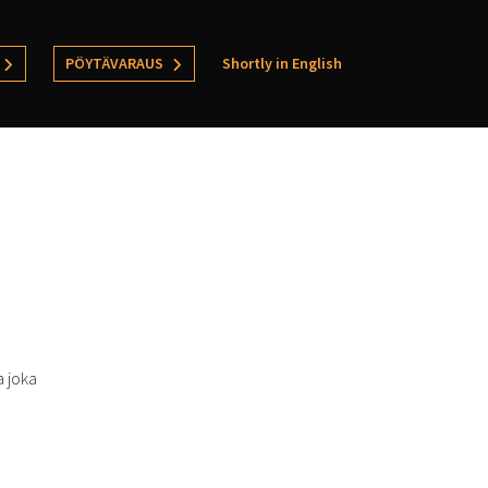
PÖYTÄVARAUS
Shortly in English
a joka