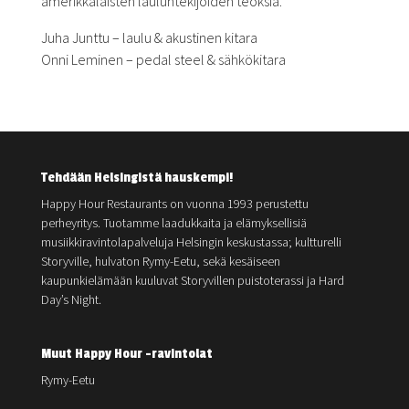
amerikkalaisten lauluntekijöiden teoksia.
Juha Junttu – laulu & akustinen kitara
Onni Leminen – pedal steel & sähkökitara
Tehdään Helsingistä hauskempi!
Happy Hour Restaurants on vuonna 1993 perustettu
perheyritys. Tuotamme laadukkaita ja elämyksellisiä
musiikkiravintolapalveluja Helsingin keskustassa; kultturelli
Storyville, hulvaton Rymy-Eetu, sekä kesäiseen
kaupunkielämään kuuluvat Storyvillen puistoterassi ja Hard
Day’s Night.
Muut Happy Hour -ravintolat
Rymy-Eetu