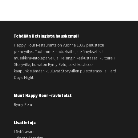
Tehdään Helsingistä hauskempi!
Happy Hour Restaurants on vuonna 1993 perustettu
perheyritys. Tuotamme laadukkaita ja elämyksellisiä
musiikkiravintolapalveluja Helsingin keskustassa; kultturelli
Storyville, hulvaton Rymy-Eetu, sekä kesäiseen
kaupunkielämään kuuluvat Storyvillen puistoterassi ja Hard
Day’s Night.
Muut Happy Hour -ravintolat
Rymy-Eetu
Lisätietoja
Löytötavarat