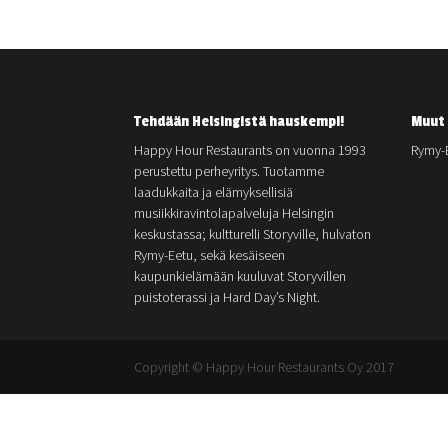
Tehdään Helsingistä hauskempi!
Muut 
Happy Hour Restaurants on vuonna 1993
Rymy-
perustettu perheyritys. Tuotamme
laadukkaita ja elämyksellisiä
musiikkiravintolapalveluja Helsingin
keskustassa; kultturelli Storyville, hulvaton
Rymy-Eetu, sekä kesäiseen
kaupunkielämään kuuluvat Storyvillen
puistoterassi ja Hard Day’s Night.
Copyright © Happy Hour Restaurants Oy 2017