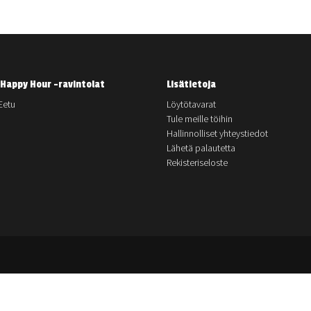
Happy Hour -ravintolat
Lisätietoja
Eetu
Löytötavarat
Tule meille töihin
Hallinnolliset yhteystiedot
Lähetä palautetta
Rekisteriseloste