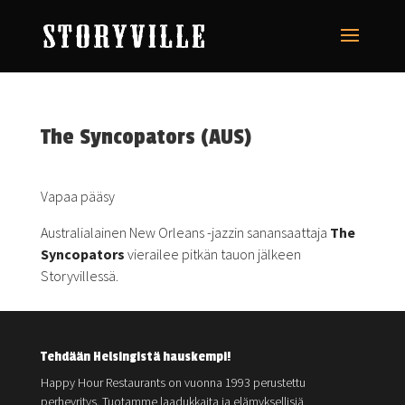
The Syncopators (AUS)
Vapaa pääsy
Australialainen New Orleans -jazzin sanansaattaja
The
Syncopators
vierailee pitkän tauon jälkeen
Storyvillessä.
Tehdään Helsingistä hauskempi!
Happy Hour Restaurants on vuonna 1993 perustettu
perheyritys. Tuotamme laadukkaita ja elämyksellisiä