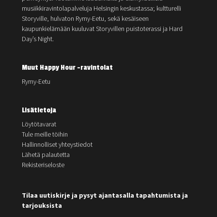
musiikkiravintolapalveluja Helsingin keskustassa; kultturelli
Storyville, hulvaton Rymy-Eetu, sekä kesäiseen
kaupunkielämään kuuluvat Storyvillen puistoterassi ja Hard
Day’s Night.
Muut Happy Hour -ravintolat
Rymy-Eetu
Lisätietoja
Löytötavarat
Tule meille töihin
Hallinnolliset yhteystiedot
Lähetä palautetta
Rekisteriseloste
Tilaa uutiskirje ja pysyt ajantasalla tapahtumista ja
tarjouksista