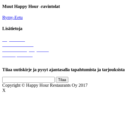
Muut Happy Hour -ravintolat
Rymy-Eetu
Lisätietoja
Löytötavarat
Tule meille töihin
Hallinnolliset yhteystiedot
Lähetä palautetta
Rekisteriseloste
Tilaa uutiskirje ja pysyt ajantasalla tapahtumista ja tarjouksista
Copyright © Happy Hour Restaurants Oy 2017
X