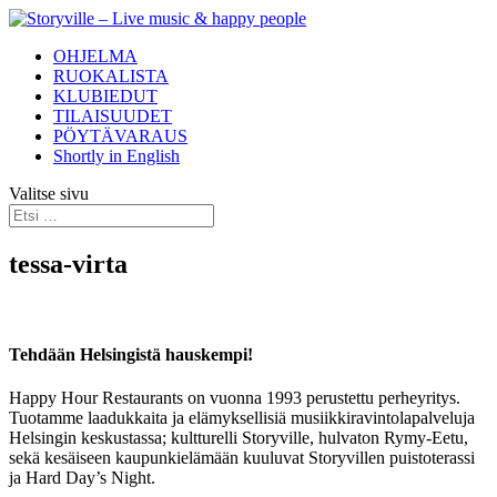
OHJELMA
RUOKALISTA
KLUBIEDUT
TILAISUUDET
PÖYTÄVARAUS
Shortly in English
Valitse sivu
tessa-virta
Tehdään Helsingistä hauskempi!
Happy Hour Restaurants on vuonna 1993 perustettu perheyritys.
Tuotamme laadukkaita ja elämyksellisiä musiikkiravintolapalveluja
Helsingin keskustassa; kultturelli Storyville, hulvaton Rymy-Eetu,
sekä kesäiseen kaupunkielämään kuuluvat Storyvillen puistoterassi
ja Hard Day’s Night.