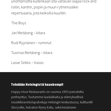
unohtamatta kuitenkaan sitä valtavan laajaa rock and
rollin, kantrin, popin ja muun rytmimusiikin
repertuaaria, jota keikoilla kuultiin.
The Boys
Jari Metsberg – kitara
Rudi Ryynänen – rummut
Tuomas Metsberg – kitara
Lasse Sirkko – basso
Tehdään Helsingistä hauskempi!
Happy Hour Restaurants on vuonna 1993 perustettu
perheyritys. Tuotamme laadukkaita ja elämyksellisiä
musiikkiravintolapalveluja Helsingin keskustassa; kultturelli
Storyville, hulvaton Rymy-Eetu, sekä kesäiseen