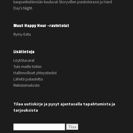
kaupunkielämään kuuluvat Storyvillen puistoterassi ja Hard
Day’s Night.
Muut Happy Hour -ravintolat
Rymy-Eetu
Lisätietoja
Löytötavarat
Tule meille töihin
Hallinnolliset yhteystiedot
Lähetä palautetta
Rekisteriseloste
Tilaa uutiskirje ja pysyt ajantasalla tapahtumista ja
tarjouksista