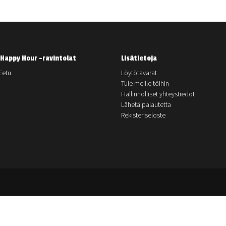
Happy Hour -ravintolat
Lisätietoja
Eetu
Löytötavarat
Tule meille töihin
Hallinnolliset yhteystiedot
Lähetä palautetta
Rekisteriseloste