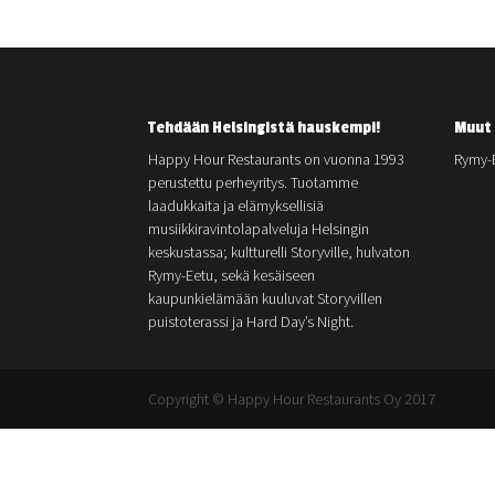
Tehdään Helsingistä hauskempi!
Muut 
Happy Hour Restaurants on vuonna 1993
Rymy-
perustettu perheyritys. Tuotamme
laadukkaita ja elämyksellisiä
musiikkiravintolapalveluja Helsingin
keskustassa; kultturelli Storyville, hulvaton
Rymy-Eetu, sekä kesäiseen
kaupunkielämään kuuluvat Storyvillen
puistoterassi ja Hard Day’s Night.
Copyright © Happy Hour Restaurants Oy 2017